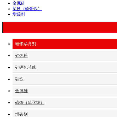
金属硅
硫铁（硫化铁）
增碳剂
硅钡孕育剂
硅钙粉
硅钙包芯线
硅铁
金属硅
硫铁（硫化铁）
增碳剂